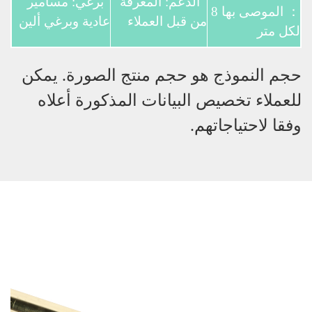
الدعم: المعرفة
برغي: مسامير
： الموصى بها 8
من قبل العملاء
عادية وبرغي ألين
لكل متر
حجم النموذج هو حجم منتج الصورة. يمكن
للعملاء تخصيص البيانات المذكورة أعلاه
وفقا لاحتياجاتهم.