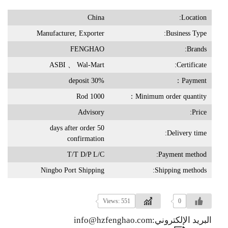
China
Location:
Manufacturer, Exporter
Business Type:
FENGHAO
Brands:
ASBI 、 Wal-Mart
Certificate:
30% deposit
Payment：
1000 Rod
Minimum order quantity：
Advisory
Price:
50 days after order
Delivery time:
confirmation
T/T D/P L/C
Payment method:
Ningbo Port Shipping
Shipping methods:
Views: 551
0
البريد الإلكتروني:info@hzfenghao.com