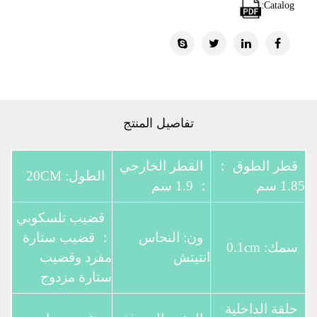
Catalog:
تفاصيل المنتج
قطر الطوق ：
القطر الخارجي
الطول: 20CM
1.85 سم
： 1.9 سم
قضيب تلسكوبي
ون: النحاس
： قضيب ستارة
سمك: 0.1cm
انتيتش
مفرد وقضيب
ستارة مزدوج
حلقة الداخلية