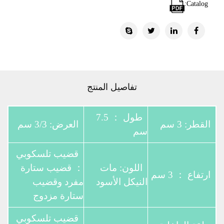
Catalog:
تفاصيل المنتج
طول ： 7.5
القطر: 3 سم
العرض: 3/3 سم
سم
قضيب تلسكوبي
اللون: مات
： قضيب ستارة
ارتفاع ： 3 سم
النيكل الأسود
مفرد وقضيب
ستارة مزدوج
قضيب تلسكوبي