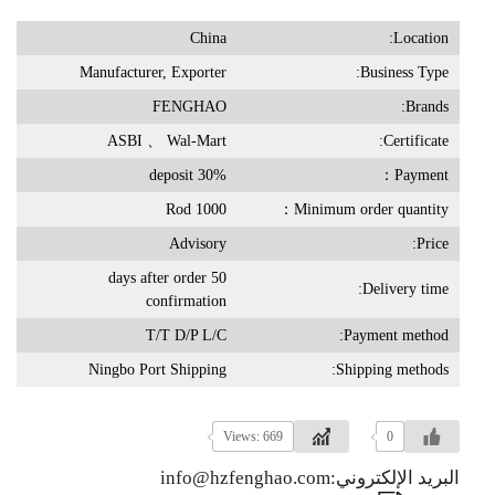
China
Location:
Manufacturer, Exporter
Business Type:
FENGHAO
Brands:
ASBI 、 Wal-Mart
Certificate:
30% deposit
Payment：
1000 Rod
Minimum order quantity：
Advisory
Price:
50 days after order
Delivery time:
confirmation
T/T D/P L/C
Payment method:
Ningbo Port Shipping
Shipping methods:
Views: 669
0
البريد الإلكتروني:info@hzfenghao.com