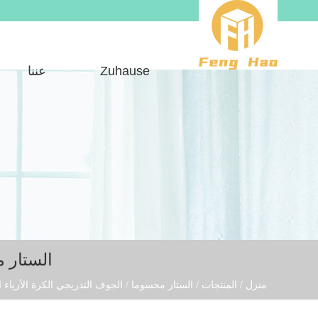
Zuhause
عننا
الستار 
منزل
/
المنتجات
/
الستار محسوما
/
الجوف التدريجي الكرة الأزياء ا