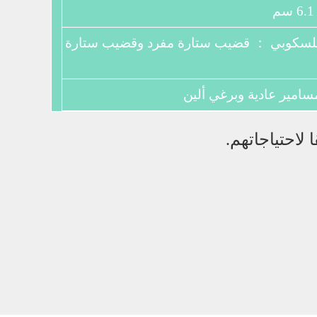
سكوبي ： قضيب ستارة مفرد وقضيب ستارة
سامير عادية وبرغي ألين
لاحتياجاتهم.