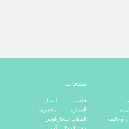
منتجات
ر
قضيب
الستار
 بنا
الستارة
محسوما
 أو يكيف
القطب الستار
قوس
هوك الستار
آخر