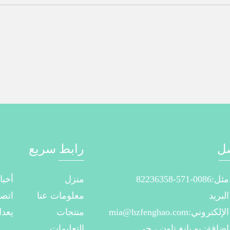
ل
رابط سريع
مثل:0086-571-82236358
منزل
أخبا
البريد
معلومات عنا
اتصل
الإلكتروني:mia@hzfenghao.com
منتجات
يعدل
إضافة: بو يانغ تاون ، حي
التعليمات