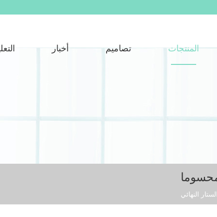
المنتجات
تصاميم
أخبار
التعل
محسوما
لستار النهائي