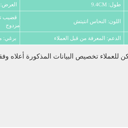
طول: 9.4CM
العرض: 6.1 سم
قضيب تل
اللون: النحاس انتيتش
مزدوج
الدعم: المعرفة من قبل العملاء
برغي: م
للعملاء تخصيص البيانات المذكورة أعلاه وفقا 