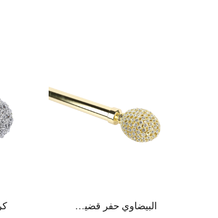
البيضاوي حفر قضيب ستارة سبائك الزنك بالكامل