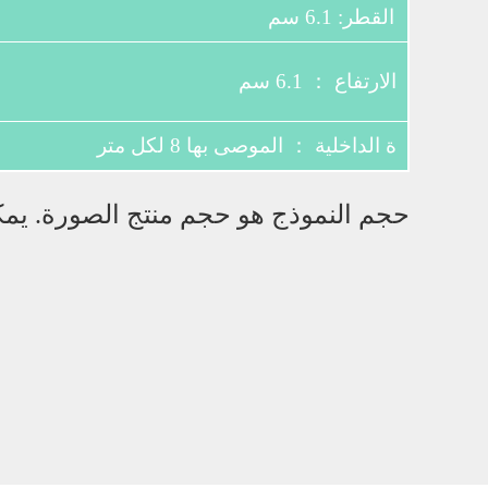
القطر: 6.1 سم
الارتفاع ： 6.1 سم
ة الداخلية ： الموصى بها 8 لكل متر
حجم النموذج هو حجم منتج الصورة. يمكن 