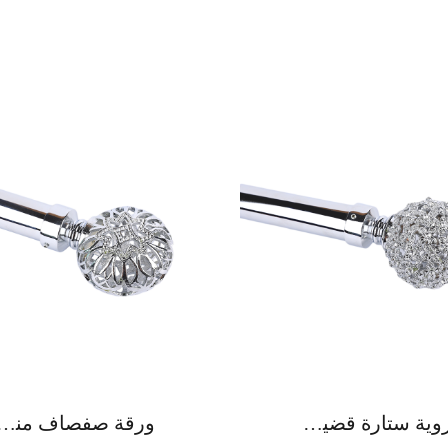
كروية ستارة قضيب سبائك الزنك الفاخرة
ورقة صفصاف منحوتة مع قضيب ستارة من سبائك ال