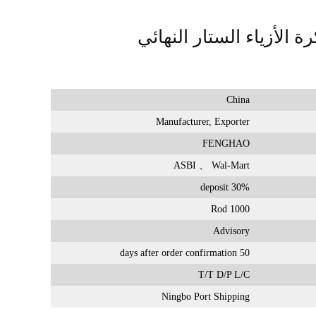
 الأزياء الستار النهائي
China
Manufacturer, Exporter
FENGHAO
ASBI 、 Wal-Mart
30% deposit
1000 Rod
Advisory
50 days after order confirmation
T/T D/P L/C
Ningbo Port Shipping