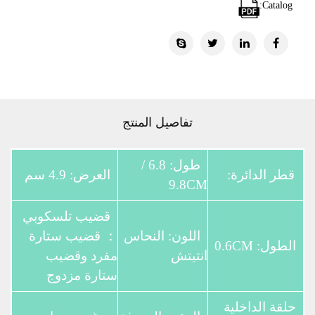
Catalog:
تفاصيل المنتج
طول: 6.8 /
قطر الدائرة:
العرض: 4.9 سم
9.8CM
قضيب تلسكوبي
اللون: النحاس
： قضيب ستارة
الطول: 0.6CM
انتيتش
مفرد وقضيب
ستارة مزدوج
حلقة الداخلية