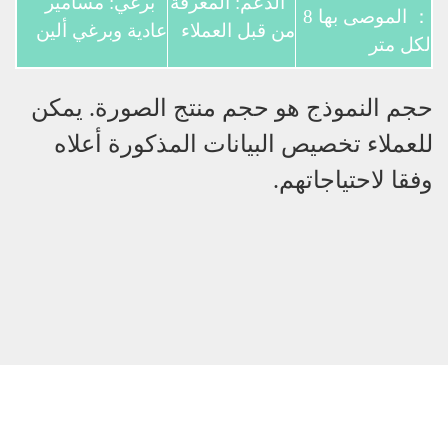
الدعم: المعرفة
برغي: مسامير
： الموصى بها 8
من قبل العملاء
عادية وبرغي ألين
لكل متر
حجم النموذج هو حجم منتج الصورة. يمكن
للعملاء تخصيص البيانات المذكورة أعلاه
وفقا لاحتياجاتهم.