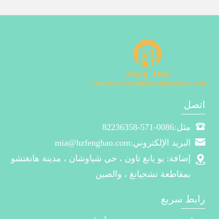
اتصل
مثل:0086-571-82236358
البريد الإلكتروني:mia@hzfenghao.com
إضافة: بو يانغ تاون ، حي شياوشان ، مدينة هانغتشو
بمقاطعة تشجيانغ ، والصين
رابط سريع