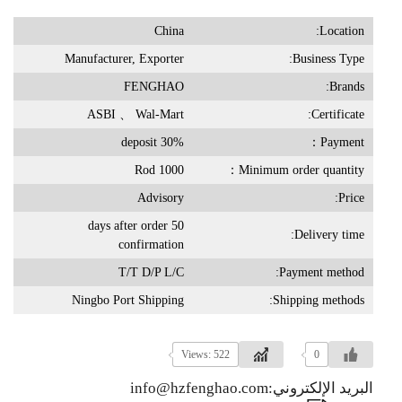
China
Location:
Manufacturer, Exporter
Business Type:
FENGHAO
Brands:
ASBI 、 Wal-Mart
Certificate:
30% deposit
Payment：
1000 Rod
Minimum order quantity：
Advisory
Price:
50 days after order
Delivery time:
confirmation
T/T D/P L/C
Payment method:
Ningbo Port Shipping
Shipping methods:
Views: 522
0
البريد الإلكتروني:info@hzfenghao.com