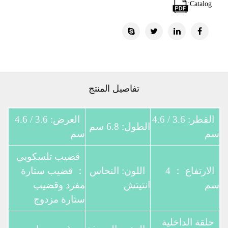
Catalog:
تفاصيل المنتج
القطر: 3.6 / 4.6
العرض: 3.6 / 4.6
الطول: 6.8 سم
سم
سم
قضيب تلسكوبي
الارتفاع ： 4
اللون: النحاس
： قضيب ستارة
سم
انتيتش
مفرد وقضيب
ستارة مزدوج
حلقة الداخلية