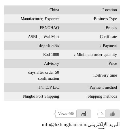
China
Location:
Manufacturer, Exporter
Business Type:
FENGHAO
Brands:
ASBI 、 Wal-Mart
Certificate:
30% deposit
Payment：
1000 Rod
Minimum order quantity：
Advisory
Price:
50 days after order
Delivery time:
confirmation
T/T D/P L/C
Payment method:
Ningbo Port Shipping
Shipping methods:
Views: 660
0
البريد الإلكتروني:info@hzfenghao.com