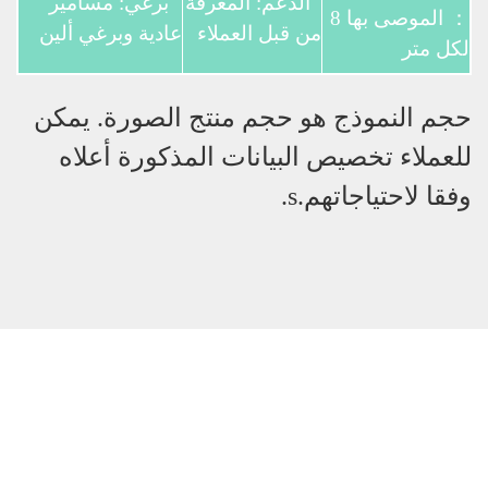
الدعم: المعرفة
برغي: مسامير
： الموصى بها 8
من قبل العملاء
عادية وبرغي ألين
لكل متر
حجم النموذج هو حجم منتج الصورة. يمكن
للعملاء تخصيص البيانات المذكورة أعلاه
وفقا لاحتياجاتهم.s.