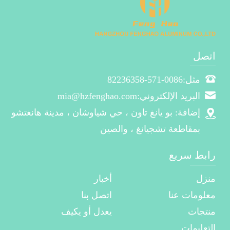
اتصل
مثل:0086-571-82236358
البريد الإلكتروني:mia@hzfenghao.com
إضافة: بو يانغ تاون ، حي شياوشان ، مدينة هانغتشو
بمقاطعة تشجيانغ ، والصين
رابط سريع
منزل
أخبار
معلومات عنا
اتصل بنا
منتجات
يعدل أو يكيف
التعليمات