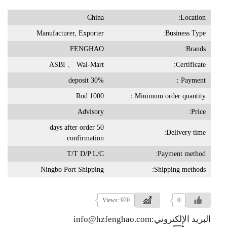
China
Location:
Manufacturer, Exporter
Business Type:
FENGHAO
Brands:
ASBI 、 Wal-Mart
Certificate:
30% deposit
Payment：
1000 Rod
Minimum order quantity：
Advisory
Price:
50 days after order
Delivery time:
confirmation
T/T D/P L/C
Payment method:
Ningbo Port Shipping
Shipping methods:
Views: 970
0
البريد الإلكتروني:info@hzfenghao.com