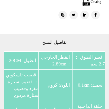
Catalog:
تفاصيل المنتج
قطر الطوق ：
القطر الخارجي
الطول: 20CM
2.7 سم
： 2.89cm
قضيب تلسكوبي
： قضيب ستارة
سمك: 0.1cm
اللون: كروم
مفرد وقضيب
ستارة مزدوج
حلقة الداخلية