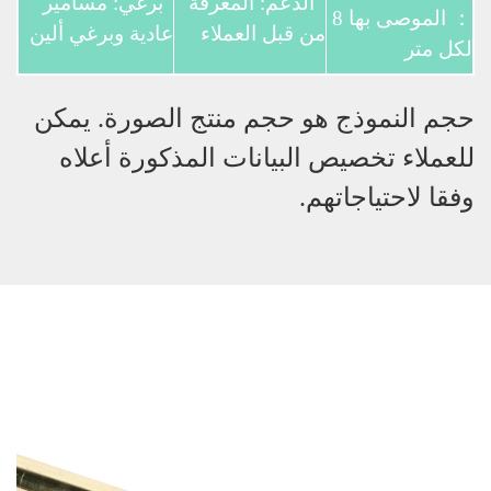
الدعم: المعرفة
برغي: مسامير
： الموصى بها 8
من قبل العملاء
عادية وبرغي ألين
لكل متر
حجم النموذج هو حجم منتج الصورة. يمكن
للعملاء تخصيص البيانات المذكورة أعلاه
وفقا لاحتياجاتهم.