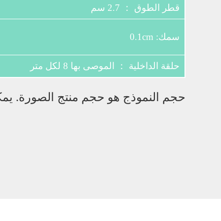
قطر الطوق ： 2.7 سم
سمك: 0.1cm
حلقة الداخلية ： الموصى بها 8 لكل متر
حجم النموذج هو حجم منتج الصورة. يمكن 