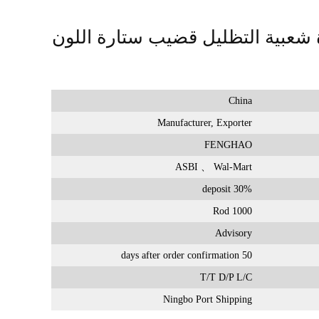
 شعبية التظليل قضيب ستارة اللون
China
Manufacturer, Exporter
FENGHAO
ASBI 、 Wal-Mart
30% deposit
1000 Rod
Advisory
50 days after order confirmation
T/T D/P L/C
Ningbo Port Shipping