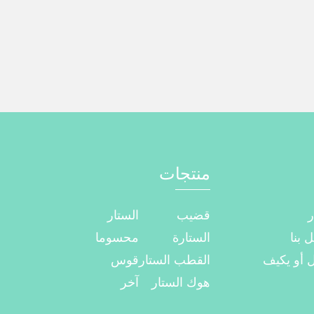
منتجات
ر
قضيب
الستار
 بنا
الستارة
محسوما
 أو يكيف
القطب الستار
قوس
هوك الستار
آخر