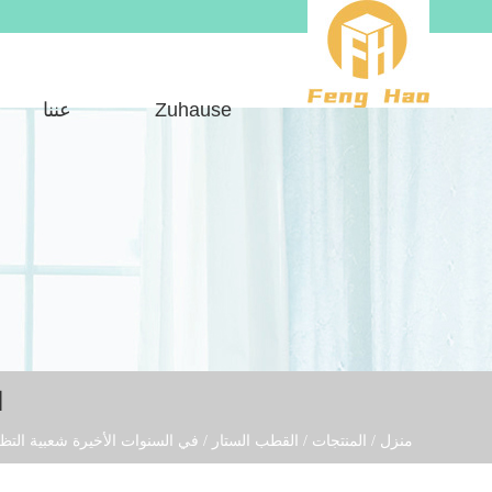
Zuhause
عننا
ا
منزل
/
المنتجات
/
القطب الستار
/
في السنوات الأخيرة شعبية التظ