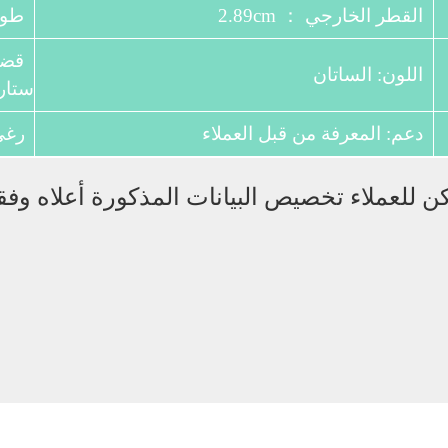
القطر الخارجي ： 2.89cm
طول: M
قضيب
اللون: الساتان
ستار
دعم: المعرفة من قبل العملاء
رغي:
للعملاء تخصيص البيانات المذكورة أعلاه وفقا 