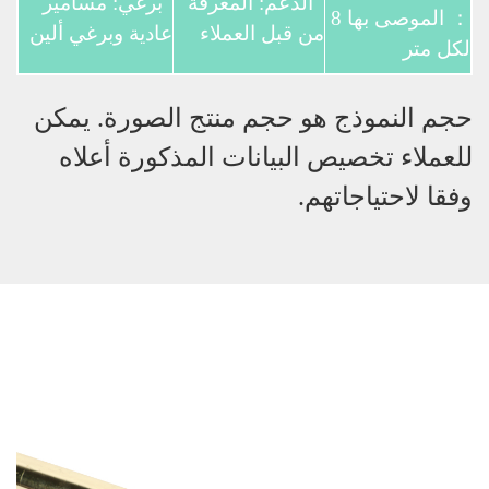
الدعم: المعرفة
برغي: مسامير
： الموصى بها 8
من قبل العملاء
عادية وبرغي ألين
لكل متر
حجم النموذج هو حجم منتج الصورة. يمكن
للعملاء تخصيص البيانات المذكورة أعلاه
وفقا لاحتياجاتهم.