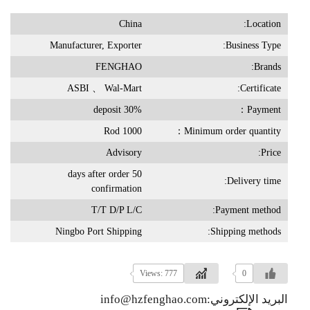
China
Location:
Manufacturer, Exporter
Business Type:
FENGHAO
Brands:
ASBI 、 Wal-Mart
Certificate:
30% deposit
Payment：
1000 Rod
Minimum order quantity：
Advisory
Price:
50 days after order
Delivery time:
confirmation
T/T D/P L/C
Payment method:
Ningbo Port Shipping
Shipping methods:
Views: 777
0
البريد الإلكتروني:info@hzfenghao.com