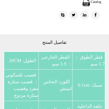
Catalog:
تفاصيل المنتج
قطر الطوق ：
القطر الخارجي
الطول: 20CM
1.7 سم
： 1.9 سم
قضيب تلسكوبي
اللون: النحاس
： قضيب ستارة
سمك: 0.1cm
انتيتش
مفرد وقضيب
ستارة مزدوج
حلقة الداخلية