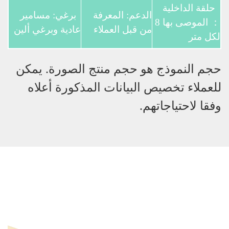
حلقة الداخلية
الدعم: المعرفة
برغي: مسامير
： الموصى بها 8
من قبل العملاء
عادية وبرغي ألين
لكل متر
حجم النموذج هو حجم منتج الصورة. يمكن
للعملاء تخصيص البيانات المذكورة أعلاه
وفقا لاحتياجاتهم.