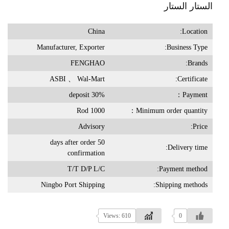
الستار الستار
China
Location:
Manufacturer, Exporter
Business Type:
FENGHAO
Brands:
ASBI 、 Wal-Mart
Certificate:
30% deposit
Payment：
1000 Rod
Minimum order quantity：
Advisory
Price:
50 days after order
Delivery time:
confirmation
T/T D/P L/C
Payment method:
Ningbo Port Shipping
Shipping methods:
Views: 610
0