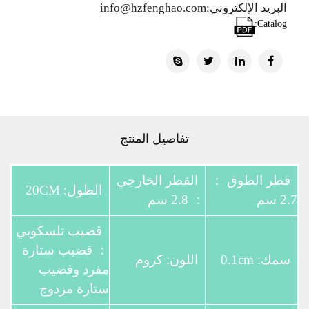
البريد الإلكتروني:info@hzfenghao.com
Catalog:
تفاصيل المنتج
قطر الطوق ：
القطر الخارجي
الطول: 20CM
2.7 سم
： 2.8 سم
قضيب تلسكوبي
： قضيب ستارة
سمك: 0.1cm
اللون: كروم
مفرد وقضيب
ستارة مزدوج