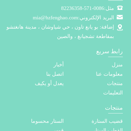
مثل:0086-571-82236358
البريد الإلكتروني:mia@hzfenghao.com
إضافة: بو يانغ تاون ، حي شياوشان ، مدينة هانغتشو
بمقاطعة تشجيانغ ، والصين
رابط سريع
منزل
أخبار
معلومات عنا
اتصل بنا
منتجات
يعدل أو يكيف
التعليمات
منتجات
قضيب الستارة
الستار محسوما
القطب الستار
قوس