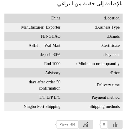
بالإضافة إلى حقيبة من البراغي
China
Location:
Manufacturer, Exporter
Business Type:
FENGHAO
Brands:
ASBI 、 Wal-Mart
Certificate:
30% deposit
Payment：
1000 Rod
Minimum order quantity：
Advisory
Price:
50 days after order
Delivery time:
confirmation
T/T D/P L/C
Payment method:
Ningbo Port Shipping
Shipping methods:
Views: 461
0