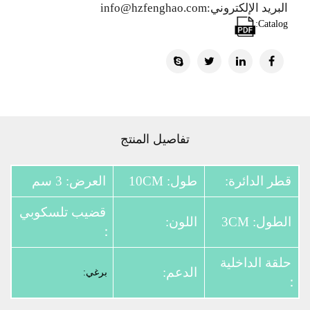
البريد الإلكتروني:info@hzfenghao.com
Catalog:
تفاصيل المنتج
قطر الدائرة:
طول: 10CM
العرض: 3 سم
قضيب تلسكوبي
الطول: 3CM
اللون:
：
حلقة الداخلية
الدعم:
برغي:
：