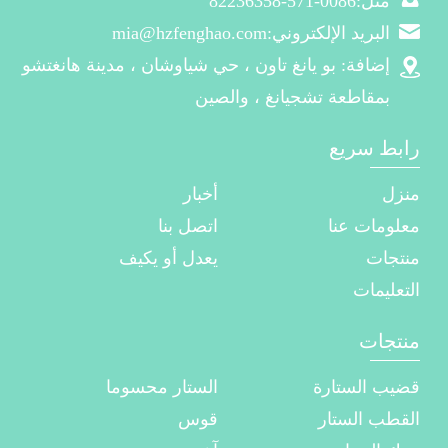
مثل:0086-571-82236358
البريد الإلكتروني:mia@hzfenghao.com
إضافة: بو يانغ تاون ، حي شياوشان ، مدينة هانغتشو
بمقاطعة تشجيانغ ، والصين
رابط سريع
منزل
أخبار
معلومات عنا
اتصل بنا
منتجات
يعدل أو يكيف
التعليمات
منتجات
قضيب الستارة
الستار محسوما
القطب الستار
قوس