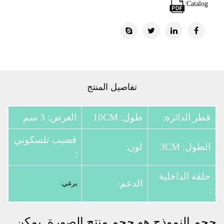
Catalog:
تفاصيل المنتج
قطر الدائرة:
طول: 10CM
العرض: 3 سم
قضيب تلسكوبي
الطول: 3CM
لون:
：
حلقة الداخلية
الدعم:
برغي:
：
حجم النموذج هو حجم منتج الصورة. يمكن