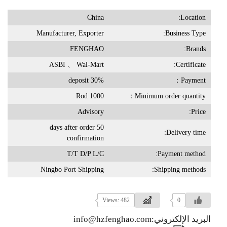
China
Location:
Manufacturer, Exporter
Business Type:
FENGHAO
Brands:
ASBI 、 Wal-Mart
Certificate:
30% deposit
Payment：
1000 Rod
Minimum order quantity：
Advisory
Price:
50 days after order
Delivery time:
confirmation
T/T D/P L/C
Payment method:
Ningbo Port Shipping
Shipping methods:
Views: 482
0
البريد الإلكتروني:info@hzfenghao.com