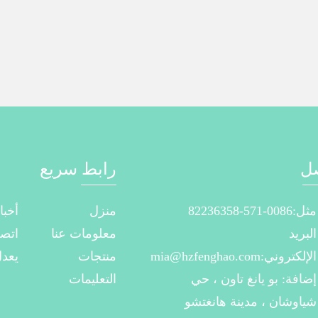
ل
رابط سريع
مثل:0086-571-82236358
منزل
أخبا
البريد
معلومات عنا
اتصل
الإلكتروني:mia@hzfenghao.com
منتجات
يعدل
إضافة: بو يانغ تاون ، حي
التعليمات
شياوشان ، مدينة هانغتشو