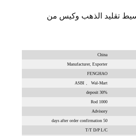
يط تقليد الذهب وكيس من
China
Manufacturer, Exporter
FENGHAO
ASBI 、 Wal-Mart
30% deposit
1000 Rod
Advisory
50 days after order confirmation
T/T D/P L/C