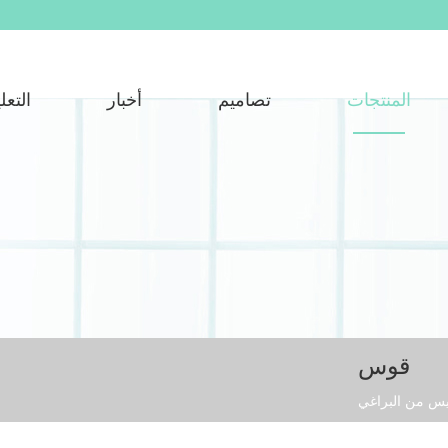
المنتجات
تصاميم
أخبار
التعل
قوس
س من البراغي