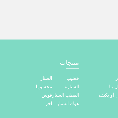
منتجات
ر
قضيب
الستار
 بنا
الستارة
محسوما
 أو يكيف
القطب الستار
قوس
هوك الستار
آخر