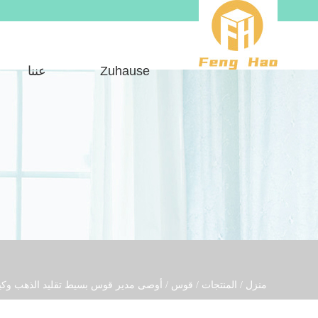
Zuhause
عننا
منزل
/
المنتجات
/
قوس
/
أوصى مدير قوس بسيط تقليد الذهب وكي